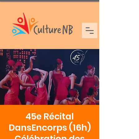
45e Récital
DansEncorps (16h)
Célébration des