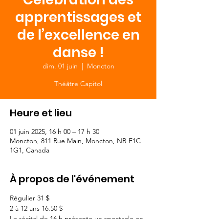
apprentissages et
de l’excellence en
danse !
dim. 01 juin
  |  
Moncton
Théâtre Capitol
Heure et lieu
01 juin 2025, 16 h 00 – 17 h 30
Moncton, 811 Rue Main, Moncton, NB E1C
1G1, Canada
À propos de l'événement
Régulier 31 $
2 à 12 ans 16.50 $
Le récital de 16 h présente un spectacle en 