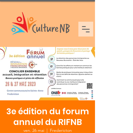
3e édition du forum
annuel du RIFNB
ven. 26 mai
  |  
Fredericton