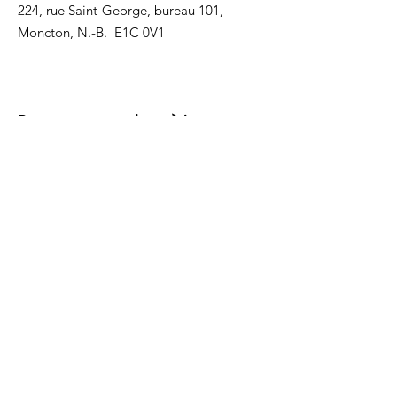
224, rue Saint-George, bureau 101,
Moncton, N.-B. E1C 0V1
Recevez nos mises à jour
Inscrivez-vous ci-dessous pour recevoir
notre infolettre Corpuscule !
S'inscrire
Haut de page
Liens utiles
À propos