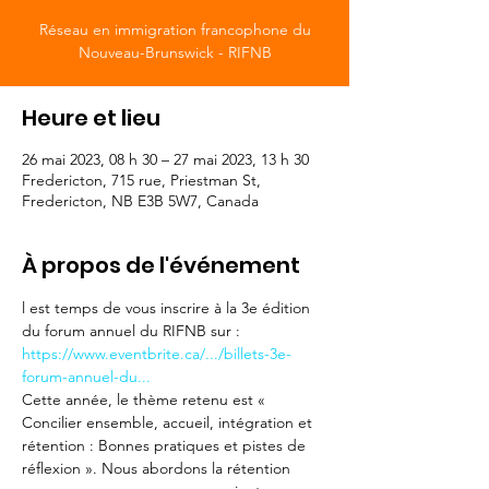
Réseau en immigration francophone du
Nouveau-Brunswick - RIFNB
Heure et lieu
26 mai 2023, 08 h 30 – 27 mai 2023, 13 h 30
Fredericton, 715 rue, Priestman St,
Fredericton, NB E3B 5W7, Canada
À propos de l'événement
l est temps de vous inscrire à la 3e édition 
du forum annuel du RIFNB sur : 
https://www.eventbrite.ca/.../billets-3e-
forum-annuel-du...
Cette année, le thème retenu est « 
Concilier ensemble, accueil, intégration et 
rétention : Bonnes pratiques et pistes de 
réflexion ». Nous abordons la rétention 