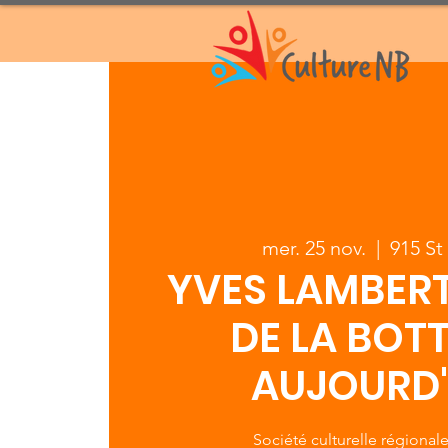
mer. 25 nov.
  |  
915 St
YVES LAMBERT
DE LA BOTT
AUJOURD'
Société culturelle régional