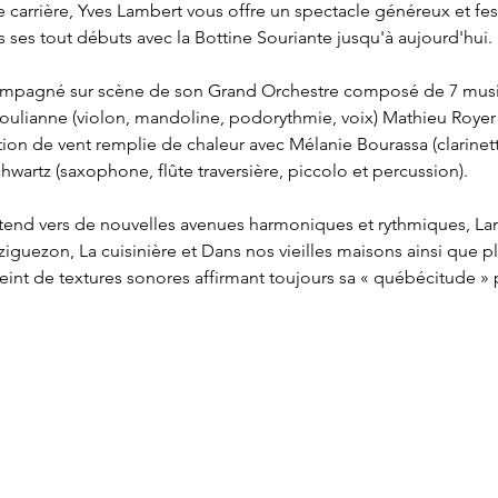
 carrière, Yves Lambert vous offre un spectacle généreux et fes
is ses tout débuts avec la Bottine Souriante jusqu'à aujourd'hui.
ccompagné sur scène de son Grand Orchestre composé de 7 music
Boulianne (violon, mandoline, podorythmie, voix) Mathieu Royer
ection de vent remplie de chaleur avec Mélanie Bourassa (clarinett
hwartz (saxophone, flûte traversière, piccolo et percussion).
tend vers de nouvelles avenues harmoniques et rythmiques, Lam
ziguezon, La cuisinière et Dans nos vieilles maisons ainsi que p
nt de textures sonores affirmant toujours sa « québécitude » 