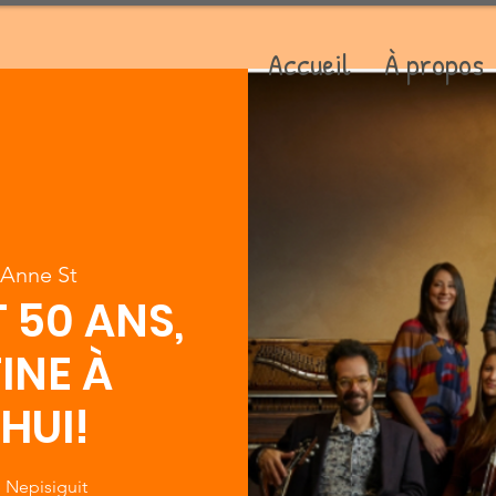
Accueil
À propos
 Anne St
 50 ANS,
INE À
HUI!
e Nepisiguit