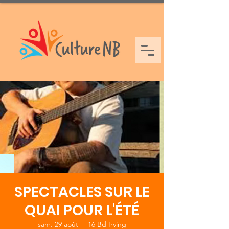
SPECTACLES SUR LE
QUAI POUR L'ÉTÉ
sam. 29 août
  |  
16 Bd Irving