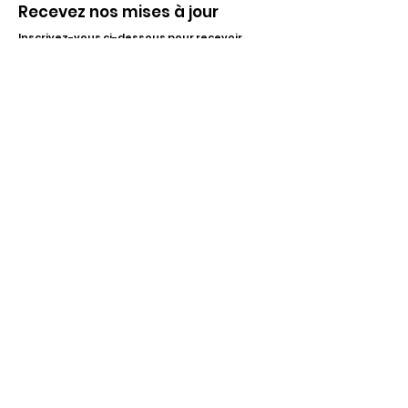
Recevez nos mises à jour
Inscrivez-vous ci-dessous pour recevoir
notre infolettre Corpuscule !
S'inscrire
Haut de page
Liens utiles
À propos
Partenaires financiers
Activités
Membriété