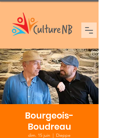
Bourgeois-
Boudreau
dim. 15 juin
  |  
Dieppe